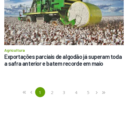
Agricultura
Exportações parciais de algodão já superam toda 
a safra anterior e batem recorde em maio
Previous
First
1
2
3
4
5
«
‹
›
»
(current)
Next
Last