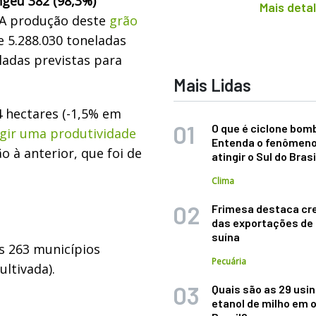
geu 382 (98,3%)
Mais deta
 A produção deste
grão
 5.288.030 toneladas
ladas previstas para
Mais Lidas
4 hectares (-1,5% em
O que é ciclone bom
ngir uma produtividade
Entenda o fenômeno
o à anterior, que foi de
atingir o Sul do Brasi
Clima
Frimesa destaca cr
das exportações de
suína
s 263 municípios
Pecuária
ultivada).
Quais são as 29 usi
etanol de milho em 