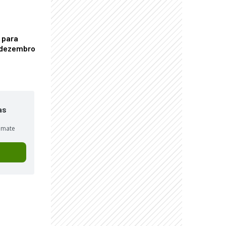
 para
é dezembro
as
sumate