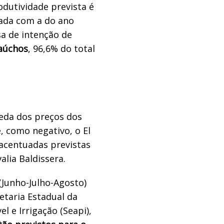
odutividade prevista é
rada com a do ano
sa de intenção de
gaúchos
, 96,6% do total
ueda dos preços dos
e, como negativo, o El
 acentuadas previstas
alia Baldissera.
(Junho-Julho-Agosto)
etaria Estadual da
l e Irrigação (Seapi),