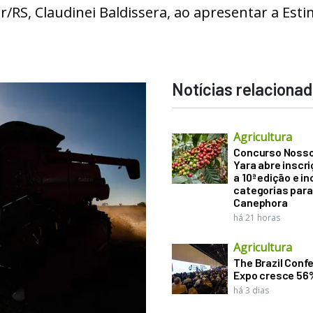
r/RS, Claudinei Baldissera, ao apresentar a Esti
Notícias relaciona
Agricultura
Concurso Noss
Yara abre inscr
a 10ª edição e in
categorias para
Canephora
há 21 horas
Agricultura
The Brazil Conf
Expo cresce 56
há 3 dias