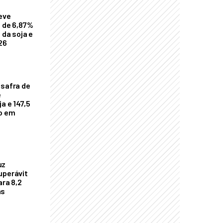
eve
a de 6,87%
 da soja e
26
 safra de
e
a e 147,5
ho em
uz
uperávit
ara 8,2
as