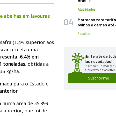
Brasil?
Atualidades
de abelhas em lavouras
Marrocos zera tarifa
ovinos e carnes at
Pecuária
safra (1,4% superior aos
Ascar projeta uma
presenta -6,4% em
¡Enterate de tod
las novedades!
21 toneladas
, obtidas a
Ingresá tu e-mail y 
a nuestro newsletter
35 kg/ha.
Suscribirme
imada para o Estado é
anterior
.
a numa área de 35.899
a anterior, que foi de