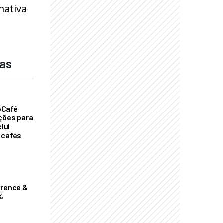
mativa
das
oCafé
ições para
clui
 cafés
erence &
%