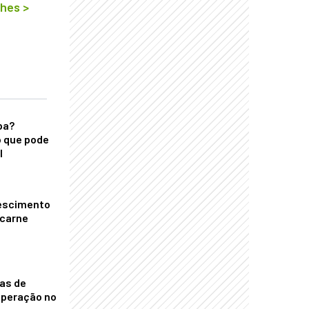
lhes
>
ba?
 que pode
l
escimento
 carne
nas de
operação no