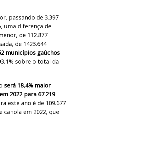
r, passando de 3.397
o, uma diferença de
menor, de 112.877
sada, de 1423.644
52 municípios gaúchos
3,1% sobre o total da
do
será 18,4% maior
 em 2022 para 67.219
ra este ano é de 109.677
e canola em 2022, que