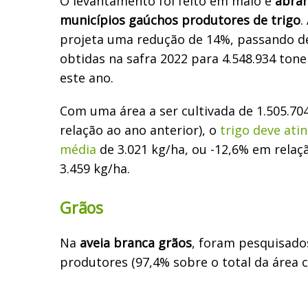
O levantamento foi feito em maio e
abran
municípios gaúchos produtores de trigo
.
projeta uma redução de 14%, passando de
obtidas na safra 2022 para 4.548.934 tone
este ano.
Com uma área a ser cultivada de 1.505.70
relação ao ano anterior), o
trigo deve ati
média
de 3.021 kg/ha, ou -12,6% em relaçã
3.459 kg/ha.
Grãos
Na
aveia branca grãos
, foram pesquisado
produtores (97,4% sobre o total da área c