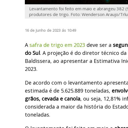
Levantamento foi feito em maio e abrangeu 382 (
produtores de trigo. Foto: Wenderson Araujo/Trlu
16
de
Junho
de
2023
ás
10:49
A
safra de trigo em 2023
deve ser a
segun
do Sul
. A projeção é do diretor técnico d
Baldissera, ao apresentar a Estimativa Ini
2023.
De acordo com o levantamento apresenta
estimada é de 5.625.889 toneladas,
envolv
grãos, cevada e canola
, ou seja, 12,81% in
considerada a maior da história do Estad
toneladas.