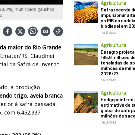
Agricultura
98,3%) municípios gaúchos
Safra recorde d
x
impulsionar alt
no PIB da cadeia
biodiesel em 20
há 8 dias
Agricultura
da maior do Rio Grande
Datagro projeta
a Emater/RS, Claudinei
185,6 milhões d
toneladas de soj
cial da Safra de Inverno
milhões de mil
2026/27
há 8 dias
do, a produção
Agricultura
endo trigo, aveia branca
Hedgepoint red
ferior à safra passada,
estimativa de s
global do café p
o, com 6.452.337
milhões de sac
há 8 dias