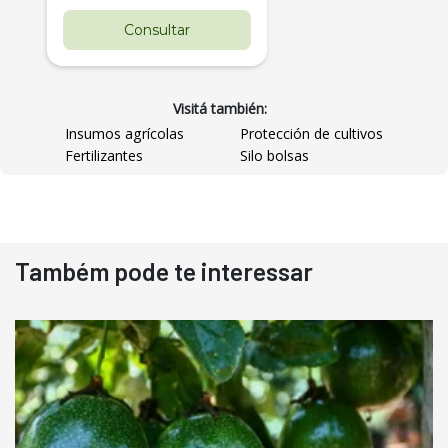
Consultar
Visitá también:
Insumos agrícolas
Protección de cultivos
Fertilizantes
Silo bolsas
Destaque
Usado
Também pode te interessar
Pá Carregadeira Cat 966
Ano 1987
Londrina
R$
145.000