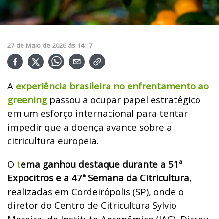
27
de
Maio
de
2026
ás
14:17
A
experiência brasileira no enfrentamento ao
greening
passou a ocupar papel estratégico
em um esforço internacional para tentar
impedir que a doença avance sobre a
citricultura europeia.
O
t
ema ganhou destaque durante a 51ª
Expocitros e a 47ª Semana da Citricultura
,
realizadas em Cordeirópolis (SP), onde o
diretor do Centro de Citricultura Sylvio
Moreira, do Instituto Agronômico (IAC), Dirceu