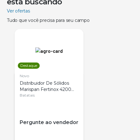
está buscando
Ver ofertas
Tudo que você precisa para seu campo
Destaque
Novo
Distribuidor De Sólidos
Marispan Fertinox 4200
Citrus
Batatais
Pergunte ao vendedor