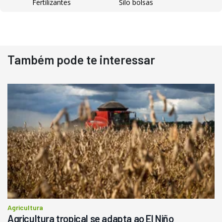
Fertilizantes
Silo bolsas
Destaque
Usado
Também pode te interessar
Pá Carregadeira Cat 966
Ano 1987
Londrina
R$
145.000
Consultar
Agricultura
Agricultura tropical se adapta ao El Niño