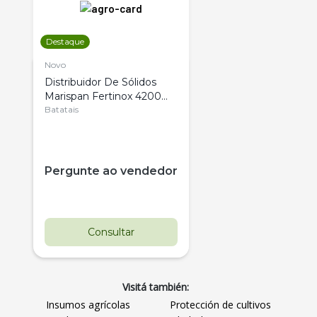
Destaque
Novo
Distribuidor De Sólidos
Marispan Fertinox 4200
Citrus
Batatais
Pergunte ao vendedor
Consultar
Visitá también:
Insumos agrícolas
Protección de cultivos