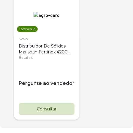
Destaque
Novo
Distribuidor De Sólidos
Marispan Fertinox 4200
Citrus
Batatais
Pergunte ao vendedor
Consultar