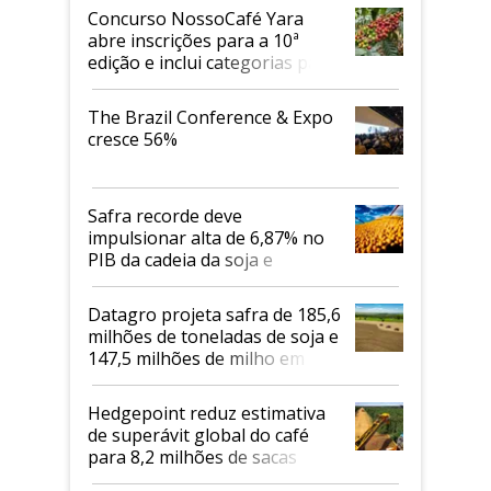
Concurso NossoCafé Yara
abre inscrições para a 10ª
edição e inclui categorias para
cafés Canephora
The Brazil Conference & Expo
cresce 56%
Safra recorde deve
impulsionar alta de 6,87% no
PIB da cadeia da soja e
biodiesel em 2026
Datagro projeta safra de 185,6
milhões de toneladas de soja e
147,5 milhões de milho em
2026/27
Hedgepoint reduz estimativa
de superávit global do café
para 8,2 milhões de sacas