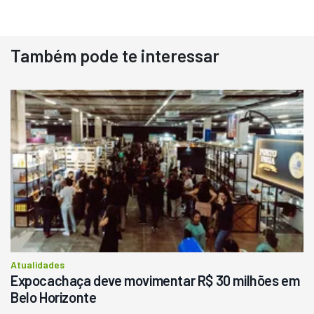
Também pode te interessar
Destaque
Usado
Pá Carregadeira Cat 966
Ano 1987
Londrina
R$
145.000
Consultar
Atualidades
Expocachaça deve movimentar R$ 30 milhões em
Belo Horizonte