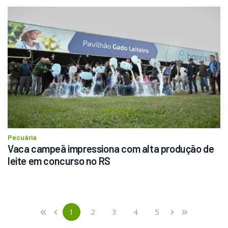
Pecuária
Vaca campeã impressiona com alta produção de 
leite em concurso no RS
Previous
First
1
2
3
4
5
«
‹
›
»
(current)
Next
Last