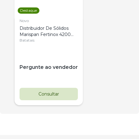
Destaque
Novo
Distribuidor De Sólidos
Marispan Fertinox 4200
Citrus
Batatais
Pergunte ao vendedor
Consultar