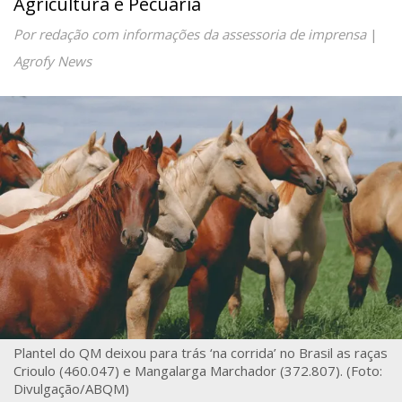
Agricultura e Pecuária
Por redação com informações da assessoria de imprensa
|
Agrofy News
Plantel do QM deixou para trás ‘na corrida’ no Brasil as raças
Crioulo (460.047) e Mangalarga Marchador (372.807). (Foto:
Divulgação/ABQM)