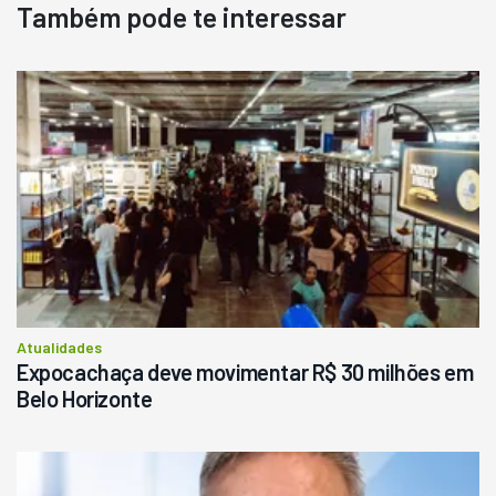
Também pode te interessar
Destaque
Usado
Pá Carregadeira Cat 966
Ano 1987
Londrina
R$
145.000
Consultar
Atualidades
Expocachaça deve movimentar R$ 30 milhões em
Belo Horizonte