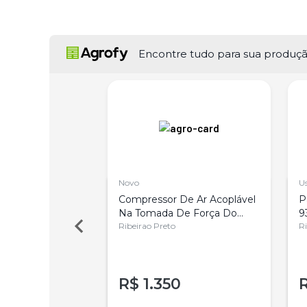
Encontre tudo para sua produç
Novo
U
0 paletes ls
Compressor De Ar Acoplável
P
Na Tomada De Força Do
9
Trator
Ribeirao Preto
Ri
00
R$
1.350