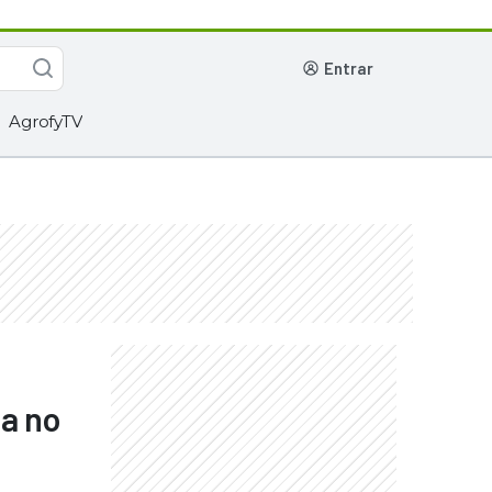
entrar
AgrofyTV
a no