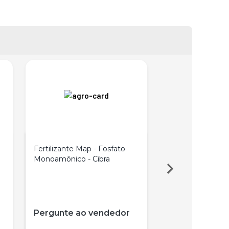
Fertilizante Map - Fosfato
MAP PURIFICAD
Monoamônico - Cibra
12-61-00
Pergunte ao vendedor
Pergunte ao 
15% OFF à vista