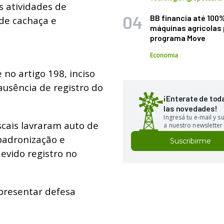
 atividades de
BB financia até 100
de cachaça e
máquinas agrícolas 
programa Move
Economia
no artigo 198, inciso
 ausência de registro do
¡Enterate de tod
las novedades!
Ingresá tu e-mail y 
scais lavraram auto de
a nuestro newsletter
 padronização e
Suscribirme
evido registro no
presentar defesa