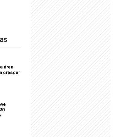
das
ça área
ta crescer
eve
 30
o