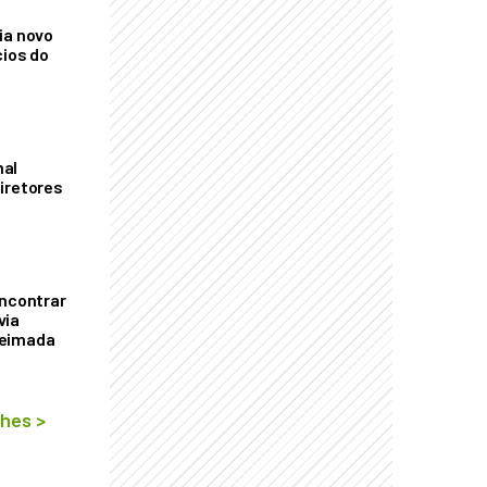
ia novo
cios do
mal
iretores
encontrar
via
ueimada
lhes
>