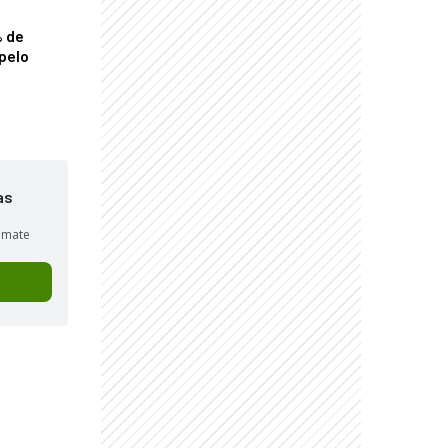
% de
pelo
as
sumate