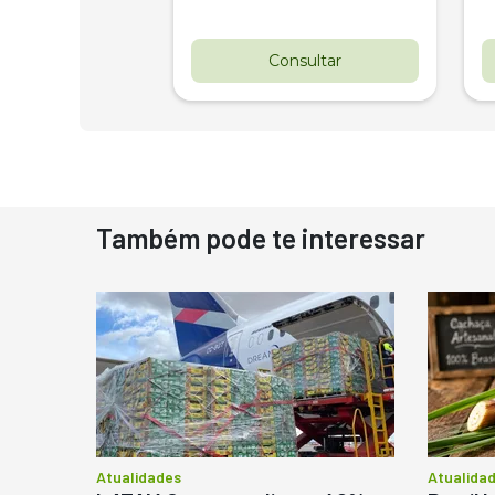
nsultar
Consultar
Também pode te interessar
Atualidades
Atualida