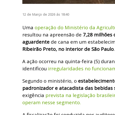
12
de
Março
de
2026
ás
18:40
Uma
operação do Ministério da Agricult
resultou na apreensão de
7,28 milhões d
aguardente
de cana em um estabeleci
Ribeirão Preto, no interior de São Paulo
.
A ação ocorreu na quinta-feira (5) duran
identificou
irregularidades no funcion
Segundo o ministério, o
estabeleciment
padronizador e atacadista das bebidas
exigência
prevista na legislação brasil
operam nesse segmento.
A fiscalização foi conduzida por auditore