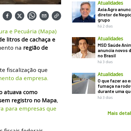
Atualidades
Axia Agro anunc
diretor de Negó
grupo
há 2 dias
ura e Pecuária (Mapa)
Atualidades
e litros de cachaça e
MSD Saúde Ani
mento na
região de
anuncia novos d
no Brasil
há 3 dias
te fiscalização que
Atualidades
amento da empresa.
O que fazer ao 
fumaça na rodo
o atuava como
durante uma q
há 3 dias
 sem registro no Mapa
,
eira para empresas que
Mais deta
s fiscais federais