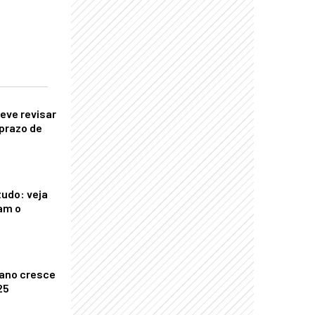
eve revisar
prazo de
tudo: veja
am o
ano cresce
25