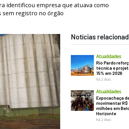
tura identificou empresa que atuava como
s sem registro no órgão
Notícias relaciona
Atualidades
Rio Pardo refor
técnica e proje
15% em 2026
há 2 dias
Atualidades
Expocachaça d
movimentar R$
milhões em Bel
Horizonte
há 2 dias