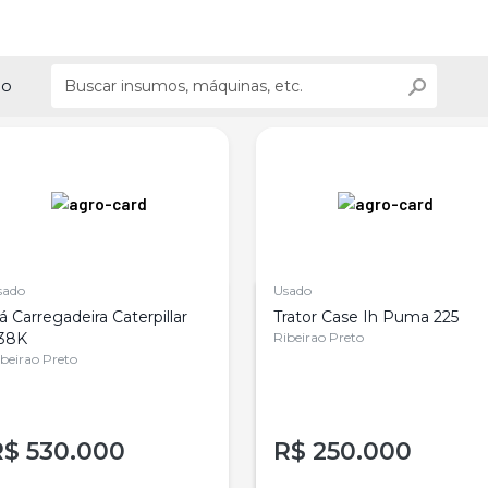
ão
sado
Usado
á Carregadeira Caterpillar
Trator Case Ih Puma 225
38K
Ribeirao Preto
beirao Preto
R$
530.000
R$
250.000