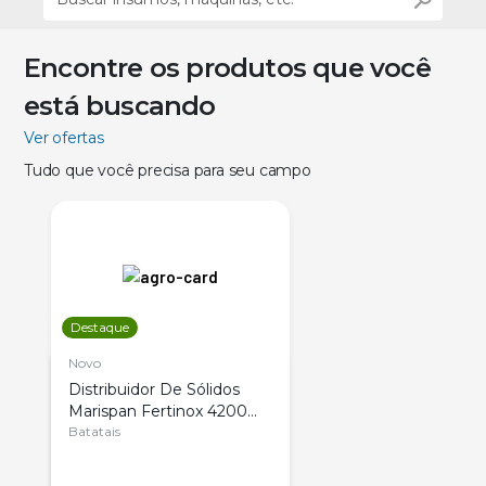
Encontre os produtos que você
está buscando
Ver ofertas
Tudo que você precisa para seu campo
Destaque
Novo
Distribuidor De Sólidos
Marispan Fertinox 4200
Citrus
Batatais