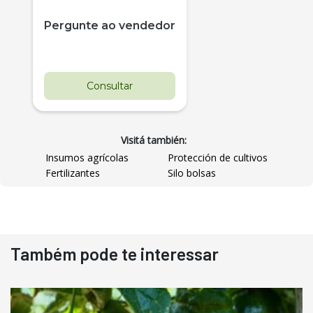
Pergunte ao vendedor
Consultar
Visitá también:
Insumos agrícolas
Protección de cultivos
Fertilizantes
Silo bolsas
Destaque
Usado
Também pode te interessar
Pá Carregadeira Cat 966
Ano 1987
Londrina