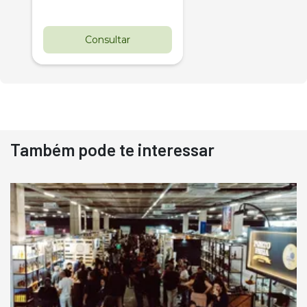
Consultar
Também pode te interessar
Destaque
Usado
Pá Carregadeira Cat 966
Ano 1987
Londrina
R$
145.000