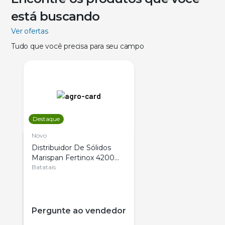
está buscando
Ver ofertas
Tudo que você precisa para seu campo
Destaque
Novo
Distribuidor De Sólidos
Marispan Fertinox 4200
Citrus
Batatais
Pergunte ao vendedor