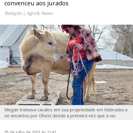
convenceu aos jurados
Redação
|
Agrofy News
Megan treinava cavalos em sua propriedade em Nebraska e
se encantou por Ghost desde a primeira vez que a viu.
05
de
Julho
de
2023
ás
11:41