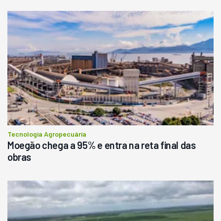
Usado
Pá Carregadeira Cat 966
Ano 1987
Londrina
R$
145.000
Consultar
Tecnologia Agropecuária
Moegão chega a 95% e entra na reta final das
obras