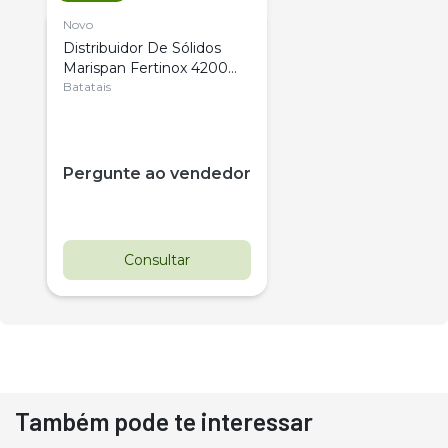
Novo
Distribuidor De Sólidos
Marispan Fertinox 4200
Citrus
Batatais
Pergunte ao vendedor
Consultar
Também pode te interessar
Destaque