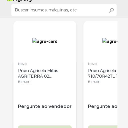
Novo
Novo
Pneu Agrícola Mitas
Pneu Agrícola Mita
AGRITERRA 02
710/70R42TL 173D
710/45R22.5TL 165D
Barueri
Barueri
r
Pergunte ao vendedor
Pergunte ao ve