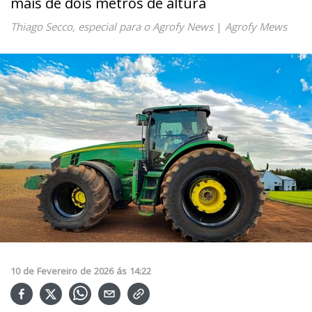
mais de dois metros de altura
Thiago Secco, especial para o Agrofy News
|
Agrofy Mews
10
de
Fevereiro
de
2026
ás
14:22