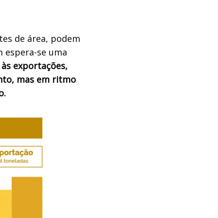
tes de área, podem
m espera-se uma
 às exportações,
nto, mas em ritmo
o.