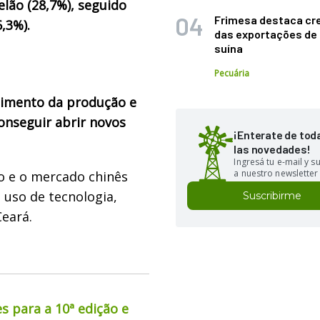
lão (28,7%), seguido
Frimesa destaca cr
,3%).
das exportações de
suína
Pecuária
cimento da produção e
conseguir abrir novos
¡Enterate de tod
las novedades!
Ingresá tu e-mail y 
a nuestro newsletter
 e o mercado chinês
 uso de tecnologia,
Suscribirme
eará.
s para a 10ª edição e