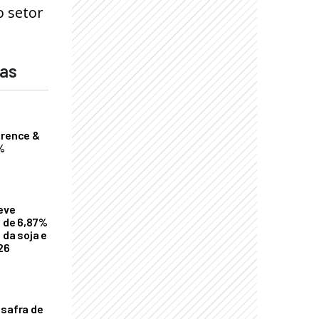
o setor
das
erence &
%
eve
a de 6,87%
 da soja e
26
 safra de