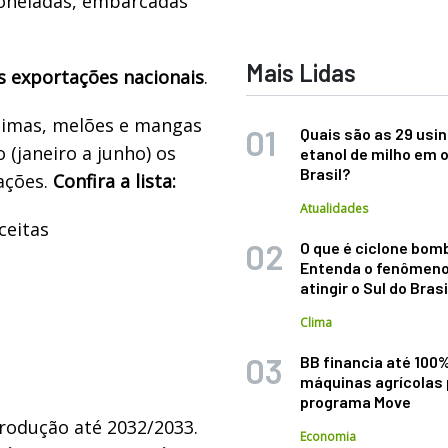
toneladas, embarcadas
Mais Lidas
as exportações nacionais
.
limas, melões e mangas
Quais são as 29 usi
(janeiro a junho) os
etanol de milho em 
Brasil?
ações.
Confira a lista:
Atualidades
ceitas
O que é ciclone bom
Entenda o fenômeno
atingir o Sul do Brasi
Clima
BB financia até 100
máquinas agrícolas 
programa Move
odução até 2032/2033.
Economia