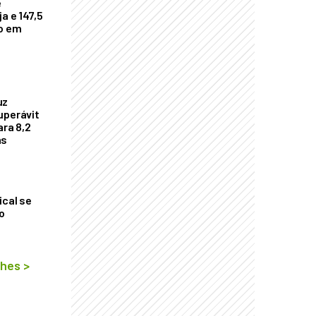
e
a e 147,5
ho em
uz
uperávit
ara 8,2
as
ical se
o
lhes
>