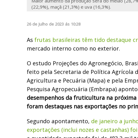
Maior aumento da produção será do melão (28,7%
(22,9%), maçã (21,3%) e uva (16,3%).
26
de
Julho
de
2023
ás
10:28
As
frutas brasileiras têm tido destaque c
mercado interno como no exterior.
O estudo Projeções do Agronegócio, Brasi
feito pela Secretaria de Política Agrícola 
Agricultura e Pecuária (Mapa) e pela Empr
Pesquisa Agropecuária (Embrapa) apont
desempenhos da fruticultura na próxima 
foram destaques nas exportações no prim
Segundo apontamento,
de janeiro a junh
exportações (inclui nozes e castanhas) fo