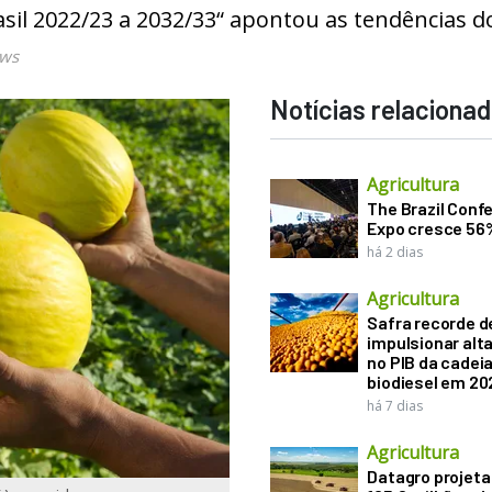
sil 2022/23 a 2032/33“ apontou as tendências d
ews
Notícias relaciona
Agricultura
The Brazil Conf
Expo cresce 56
há 2 dias
Agricultura
Safra recorde d
impulsionar alt
no PIB da cadeia
biodiesel em 20
há 7 dias
Agricultura
Datagro projeta