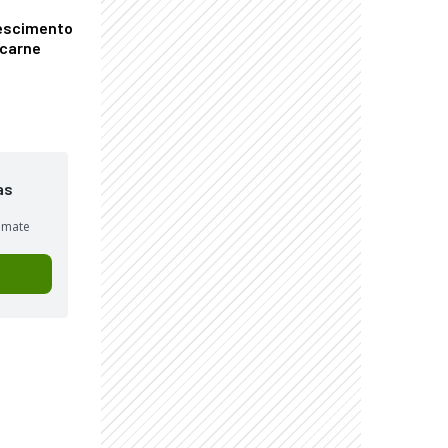
escimento
 carne
as
sumate