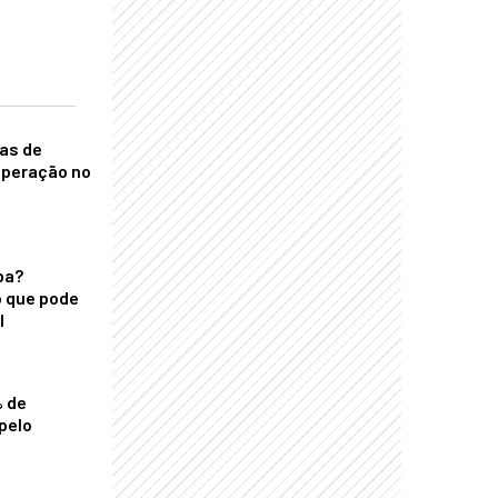
nas de
operação no
ba?
 que pode
l
% de
pelo