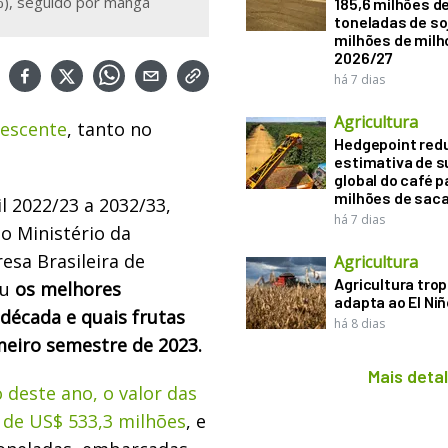
), seguido por manga
185,6 milhões d
toneladas de soj
milhões de mil
2026/27
há 7 dias
Agricultura
rescente
, tanto no
Hedgepoint red
estimativa de s
global do café p
milhões de sac
l 2022/23 a 2032/33,
há 7 dias
do Ministério da
esa Brasileira de
Agricultura
Agricultura trop
ou
os melhores
adapta ao El Niñ
década e quais frutas
há 8 dias
eiro semestre de 2023.
Mais deta
o deste ano, o valor das
i de US$ 533,3 milhões
, e