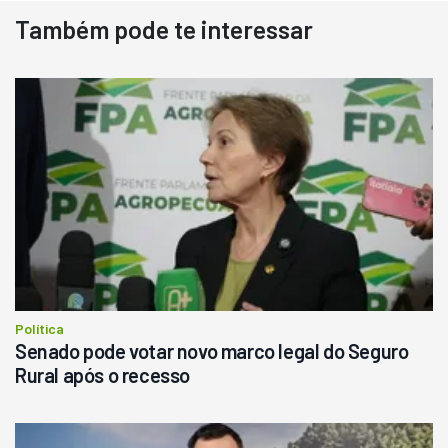
Também pode te interessar
Destaque
Usado
Pá Carregadeira Cat 966
Ano 1987
Londrina
R$
145.000
Consultar
Política
Senado pode votar novo marco legal do Seguro
Rural após o recesso