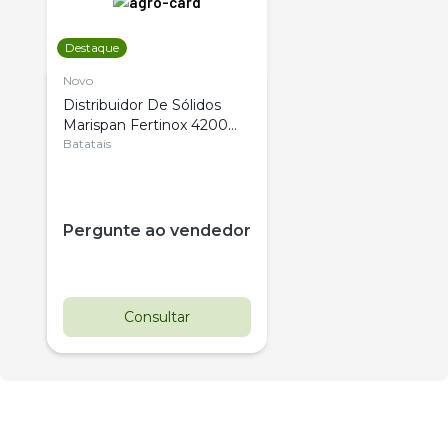
Destaque
Novo
Distribuidor De Sólidos
Marispan Fertinox 4200
Citrus
Batatais
Pergunte ao vendedor
Consultar