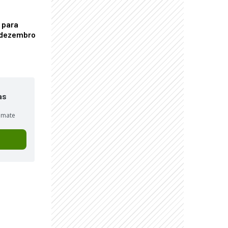
 para
é dezembro
as
sumate