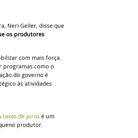
a, Neri Geller, disse que
ue os produtores
ilizar com mais força.
ar programas como o
pação do governo é
égico às atividades
s
taxas de juros
é um
queno produtor.