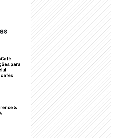
das
oCafé
ições para
clui
 cafés
erence &
%