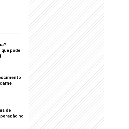
ba?
 que pode
l
escimento
 carne
nas de
operação no