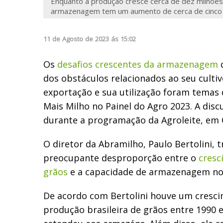
Enquanto a produção cresce cerca de dez milhões
armazenagem tem um aumento de cerca de cinco 
11
de
Agosto
de
2023
ás
15:02
Os
desafios crescentes da armazenagem
d
dos obstáculos relacionados ao seu culti
exportação e sua utilização foram temas
Mais Milho no Painel do Agro 2023. A dis
durante a programação da Agroleite, em C
O diretor da Abramilho, Paulo Bertolini, t
preocupante desproporção entre o
cresc
grãos
e a capacidade de armazenagem no 
De acordo com Bertolini houve um cresc
produção brasileira de grãos entre 1990 e