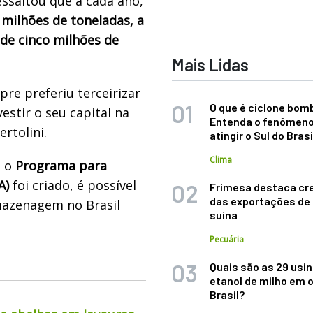
essaltou que a cada ano,
 milhões de toneladas, a
e cinco milhões de
Mais Lidas
pre preferiu terceirizar
O que é ciclone bom
estir o seu capital na
Entenda o fenômeno
rtolini.
atingir o Sul do Brasi
Clima
 o
Programa para
A)
foi criado, é possível
Frimesa destaca cr
das exportações de
mazenagem no Brasil
suína
Pecuária
Quais são as 29 usi
etanol de milho em 
Brasil?