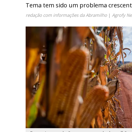
Tema tem sido um problema crescente
redação com informações da Abramilho
|
Agrofy N