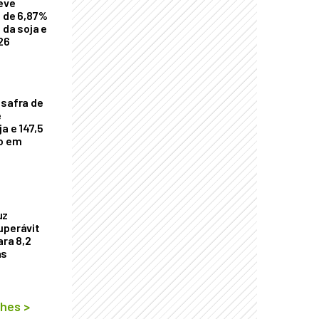
eve
a de 6,87%
 da soja e
26
 safra de
e
a e 147,5
ho em
uz
uperávit
ara 8,2
as
lhes
>