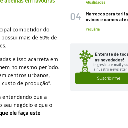
de abelhas em lavouras
Atualidades
Marrocos zera tarifa
ovinos e carnes at
ncipal competidor do
Pecuária
e possui mais de 60% de
es.
¡Enterate de tod
ladas e isso acarreta em
las novedades!
Ingresá tu e-mail y 
olhem no mesmo período.
a nuestro newsletter
 em centros urbanos,
Suscribirme
o custo de produção”.
tá entendendo que a
 seu negócio e que o
que ele faça este