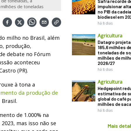
 de toneladas, a
Safra recorde d
milhões de toneladas
impulsionar alt
no PIB da cadeia
biodiesel em 20
há 8 dias
Agricultura
o milho no Brasil, além
Datagro projeta
vo, produção,
185,6 milhões d
toneladas de soj
 de debate no Fórum
milhões de mil
cussão aconteceu
2026/27
astro (PR).
há 8 dias
Agricultura
rouxe à tona a
Hedgepoint red
imento da produção de
estimativa de s
global do café p
Brasil.
milhões de sac
há 8 dias
imento de 1.000% na
 2023, mas isso não se
Mais deta