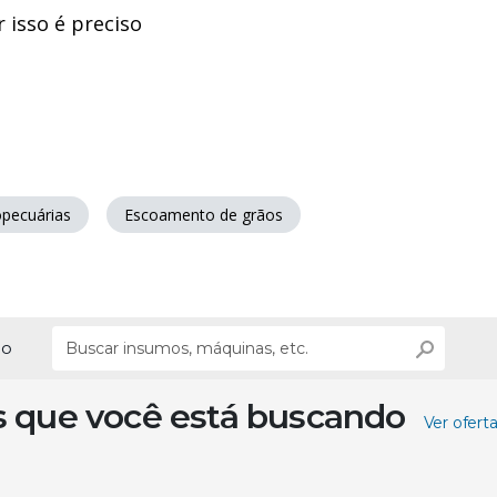
 isso é preciso
opecuárias
Escoamento de grãos
ão
s que você está buscando
Ver ofert