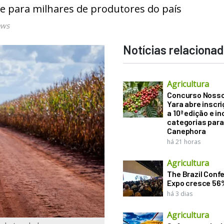
 para milhares de produtores do país
ews
Notícias relaciona
Agricultura
Concurso Noss
Yara abre inscr
a 10ª edição e in
categorias para
Canephora
há 21 horas
Agricultura
The Brazil Conf
Expo cresce 56
há 3 dias
Agricultura