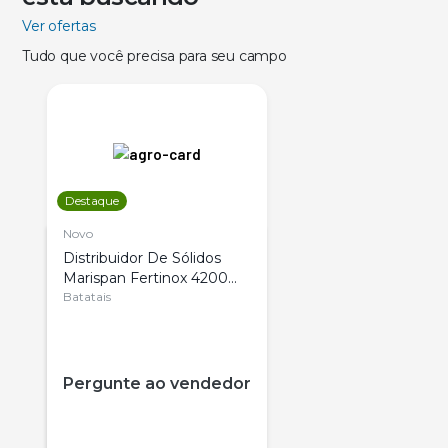
Ver ofertas
Tudo que você precisa para seu campo
Destaque
Novo
Distribuidor De Sólidos
Marispan Fertinox 4200
Citrus
Batatais
Pergunte ao vendedor