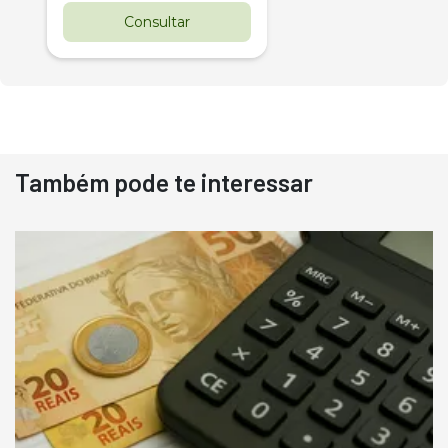
Consultar
Também pode te interessar
Destaque
Usado
Pá Carregadeira Cat 966
Ano 1987
Londrina
R$
145.000