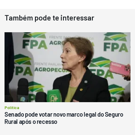
Também pode te interessar
Destaque
Usado
Pá Carregadeira Cat 966
Ano 1987
Londrina
R$
145.000
Consultar
Política
Senado pode votar novo marco legal do Seguro
Rural após o recesso