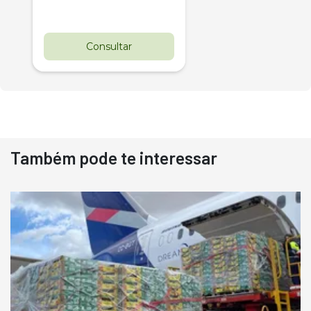
Consultar
Também pode te interessar
Destaque
Usado
Pá Carregadeira Cat 966
Ano 1987
Londrina
R$
145.000