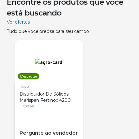
Encontre os produtos que você
está buscando
Ver ofertas
Tudo que você precisa para seu campo
Destaque
Novo
Distribuidor De Sólidos
Marispan Fertinox 4200
Citrus
Batatais
Pergunte ao vendedor