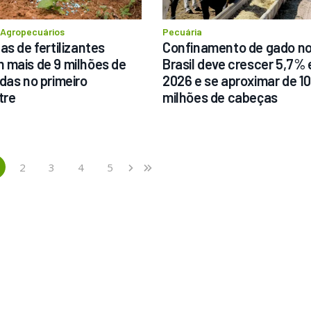
 Agropecuários
Pecuária
s de fertilizantes 
Confinamento de gado no
mais de 9 milhões de 
Brasil deve crescer 5,7% 
das no primeiro 
2026 e se aproximar de 10 
tre
milhões de cabeças
2
3
4
5
›
»
current)
Next
Last