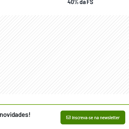
40% da FS
 novidades!
Inscreva-se na newsletter