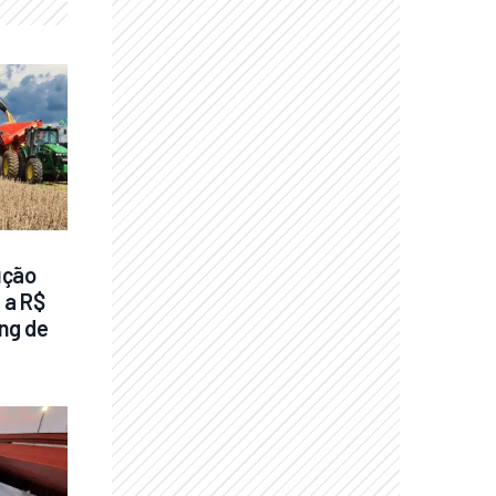
ção 
a R$ 
ng de 