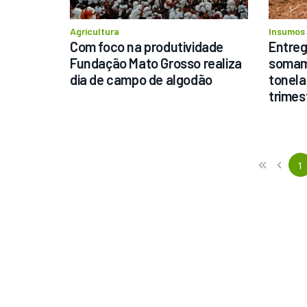
Agricultura
Insumos
Com foco na produtividade 
Entrega
Fundação Mato Grosso realiza 
somam 
dia de campo de algodão
tonela
trimes
Previous
First
1
«
‹
(