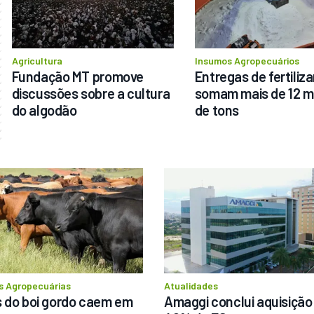
Agricultura
Insumos Agropecuários
Fundação MT promove 
Entregas de fertiliza
discussões sobre a cultura 
somam mais de 12 mi
do algodão
de tons
s Agropecuárias
Atualidades
 do boi gordo caem em 
Amaggi conclui aquisição 