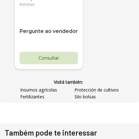
Citrus
Batatais
Pergunte ao vendedor
Consultar
Visitá también:
Insumos agrícolas
Protección de cultivos
Fertilizantes
Silo bolsas
Destaque
Usado
Também pode te interessar
Pá Carregadeira Cat 966
Ano 1987