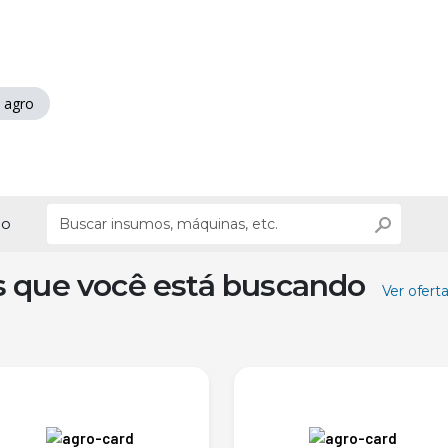
 agro
ão
s que você está buscando
Ver ofert