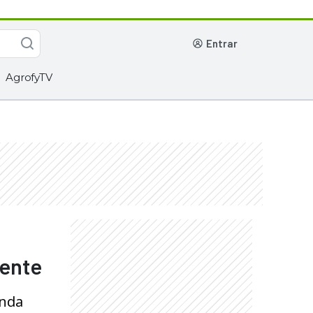
entrar
AgrofyTV
hente
unda