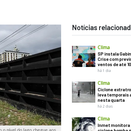
Notícias relaciona
Clima
SP instala Gabi
Crise com previ
ventos de até 1
há 1 dia
Clima
Ciclone extratro
leva temporais 
nesta quarta
há 2 dias
Clima
Inmet monitora 
o o nível do lago chegue aos
ciclone bomba n