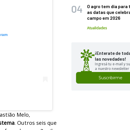
O agro tem dia para 
as datas que celebr
campo em 2026
Atualidades
gram
¡Enterate de tod
las novedades!
Ingresá tu e-mail y 
a nuestro newsletter
Suscribirme
astião Melo,
istema
. Outros seis que