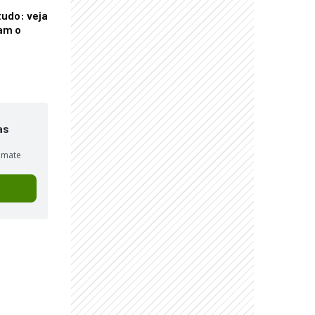
tudo: veja
am o
as
sumate