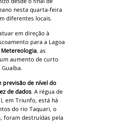
izo desde o final de
eano nesta quarta-feira
m diferentes locais.
 atuar em direção à
 escoamento para a Lagoa
 Metereologia
, as
a um aumento de curto
 Guaíba.
 previsão de nível do
sez de dados
. A régua de
í, em Triunfo, está há
ntos do rio Taquari, o
, foram destruídas pela