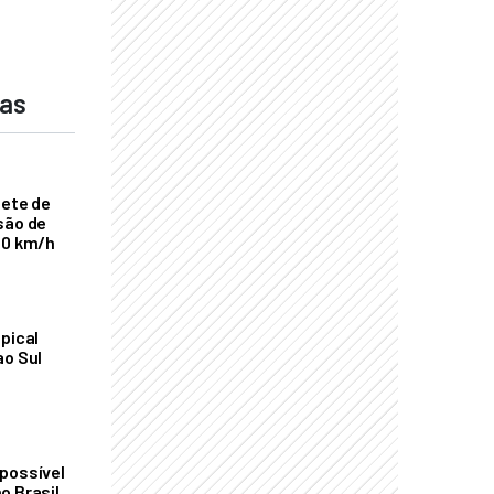
das
nete de
são de
00 km/h
pical
ao Sul
possível
o Brasil