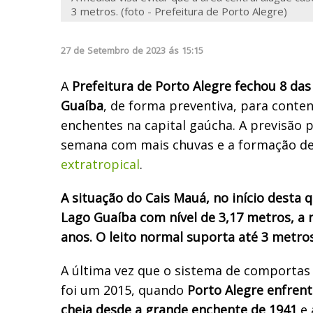
3 metros. (foto - Prefeitura de Porto Alegre)
27
de
Setembro
de
2023
ás
15:15
A
Prefeitura de Porto Alegre fechou 8 da
Guaíba
, de forma preventiva, para conte
enchentes na capital gaúcha. A previsão 
semana com mais chuvas e a formação 
extratropical
.
A situação do Cais Mauá, no início desta 
Lago Guaíba com nível de 3,17 metros, a
anos. O leito normal suporta até 3 metro
A última vez que o sistema de comportas 
foi um 2015, quando
Porto Alegre enfren
cheia desde a grande enchente de 1941
e 