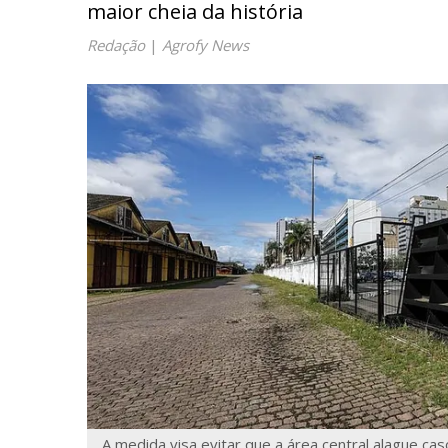
maior cheia da história
Redação
|
Agrofy News
A medida visa evitar que a área central alague cas