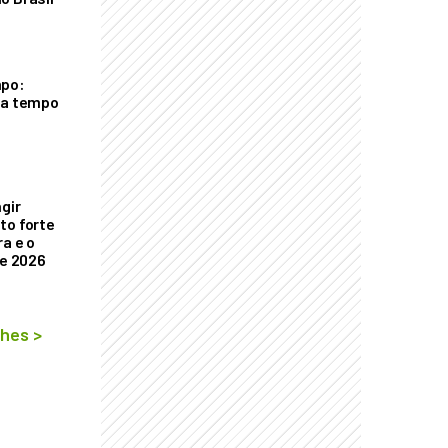
mpo:
ra tempo
ngir
to forte
a e o
de 2026
lhes
>