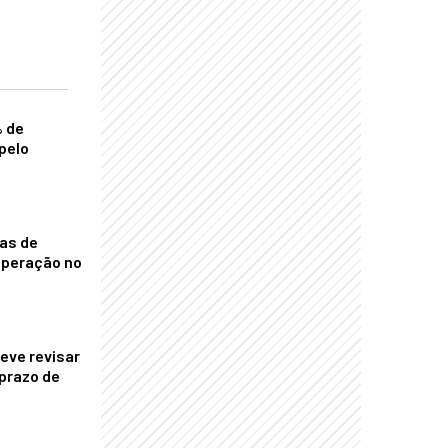
% de
pelo
nas de
operação no
eve revisar
prazo de