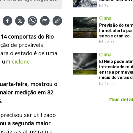
há 3 dias
Clima
Previsão do te
Inmet alerta pa
seco e granizo
s 14 comportas do Rio
há 3 dias
nção de prováveis
para o estado é de uma
Clima
de um
ciclone
El Niño pode ati
intensidade mui
entre a primaver
início do verão 
quarta-feira, mostrou o
há 4 dias
 maior medição em 82
Mais deta
s
.
precisou ser utilizado
tou a segunda maior
as águas atingiram a