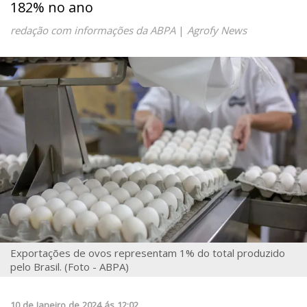
182% no ano
redação com informações da ABPA
|
Agrofy News
Exportações de ovos representam 1% do total produzido
pelo Brasil. (Foto - ABPA)
10
de
Janeiro
de
2024
ás
12:02