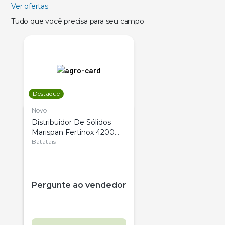
Ver ofertas
Tudo que você precisa para seu campo
Destaque
Novo
Distribuidor De Sólidos
Marispan Fertinox 4200
Citrus
Batatais
Pergunte ao vendedor