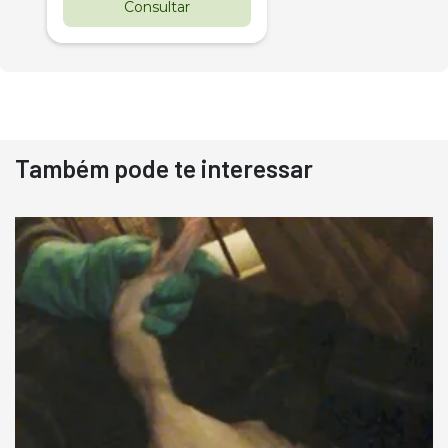
Consultar
Também pode te interessar
Destaque
Usado
Pá Carregadeira Cat 966
Ano 1987
Londrina
R$
145.000