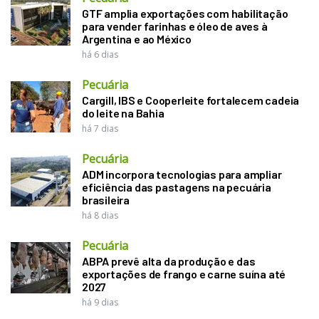
GTF amplia exportações com habilitação
para vender farinhas e óleo de aves à
Argentina e ao México
há 6 dias
Pecuária
Cargill, IBS e Cooperleite fortalecem cadeia
do leite na Bahia
há 7 dias
Pecuária
ADM incorpora tecnologias para ampliar
eficiência das pastagens na pecuária
brasileira
há 8 dias
Pecuária
ABPA prevê alta da produção e das
exportações de frango e carne suína até
2027
há 9 dias