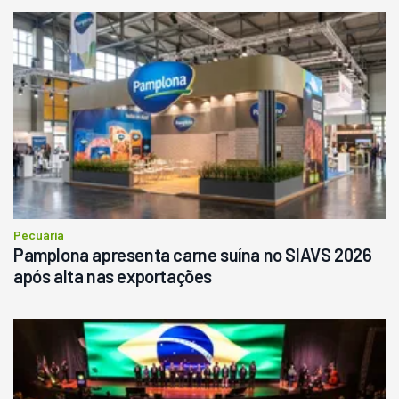
Usado
Pá Carregadeira Cat 966
Ano 1987
Londrina
R$
145.000
Consultar
Pecuária
Pamplona apresenta carne suína no SIAVS 2026
após alta nas exportações