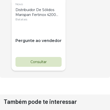
Novo
Distribuidor De Sólidos
Marispan Fertinox 4200
Citrus
Batatais
Pergunte ao vendedor
Consultar
Também pode te interessar
Destaque