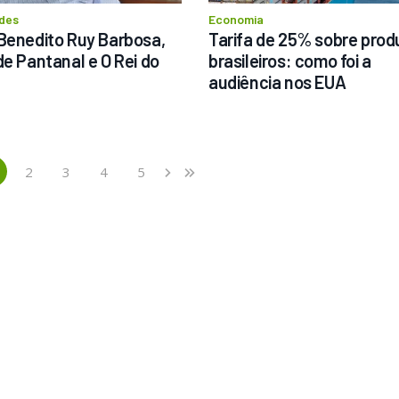
des
Economia
Benedito Ruy Barbosa, 
Tarifa de 25% sobre produ
de Pantanal e O Rei do 
brasileiros: como foi a 
audiência nos EUA
2
3
4
5
›
»
current)
Next
Last