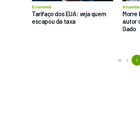
Economia
Atualida
Tarifaço dos EUA: veja quem 
Morre 
escapou da taxa
autor 
Gado
Previous
First
1
«
‹
(