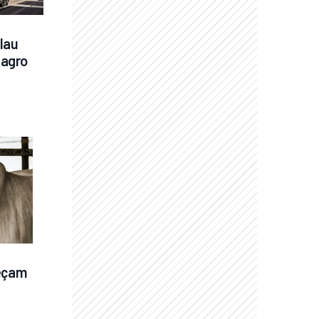
lau 
agro 
eçam 