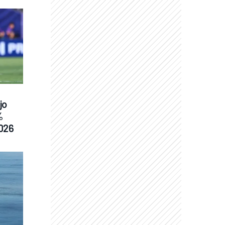
o 
 
026