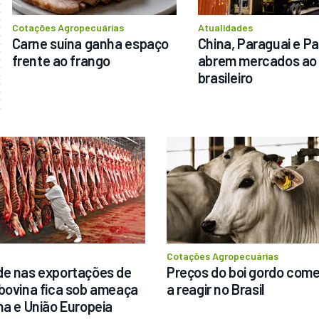
Cotações Agropecuárias
Atualidades
Carne suína ganha espaço 
China, Paraguai e Pa
frente ao frango
abrem mercados ao 
brasileiro
a
Cotações Agropecuárias
e nas exportações de 
Preços do boi gordo com
bovina fica sob ameaça 
a reagir no Brasil
na e União Europeia