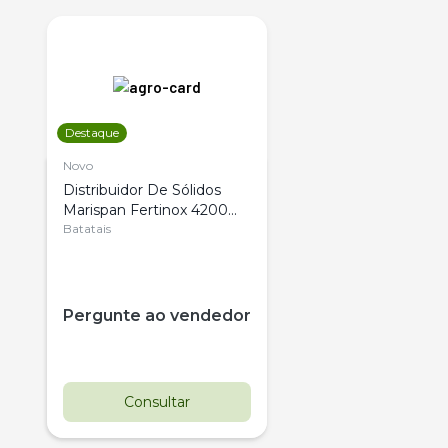
Destaque
Novo
Distribuidor De Sólidos
Marispan Fertinox 4200
Citrus
Batatais
Pergunte ao vendedor
Consultar