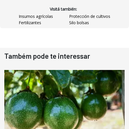
Visitá también:
Insumos agrícolas
Protección de cultivos
Fertilizantes
Silo bolsas
Destaque
Usado
Também pode te interessar
Pá Carregadeira Cat 966
Ano 1987
Londrina
R$
145.000
Consultar