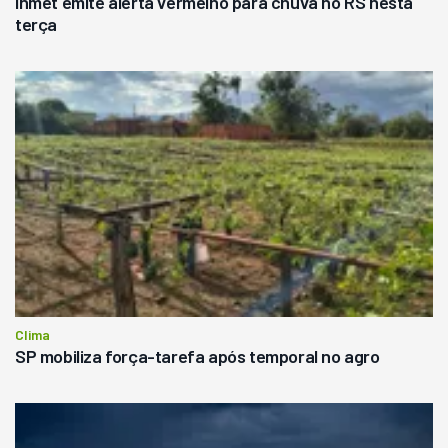
Inmet emite alerta vermelho para chuva no RS nesta
terça
Clima
SP mobiliza força-tarefa após temporal no agro