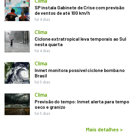
Clima
SP instala Gabinete de Crise com previsão
de ventos de até 100 km/h
há 4 dias
Clima
Ciclone extratropical leva temporais ao Sul
nesta quarta
há 4 dias
Clima
Inmet monitora possível ciclone bomba no
Brasil
há 5 dias
Clima
Previsão do tempo: Inmet alerta para tempo
seco e granizo
há 5 dias
Mais detalhes
>