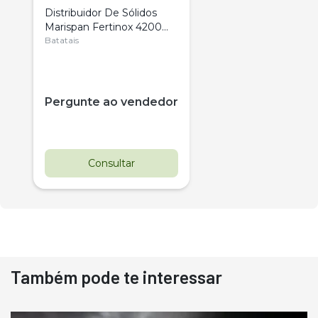
Distribuidor De Sólidos
Marispan Fertinox 4200
Citrus
Batatais
Pergunte ao vendedor
Consultar
Também pode te interessar
Destaque
Usado