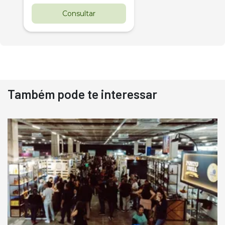
Consultar
Também pode te interessar
Destaque
Usado
Pá Carregadeira Cat 966
Ano 1987
Londrina
R$
145.000