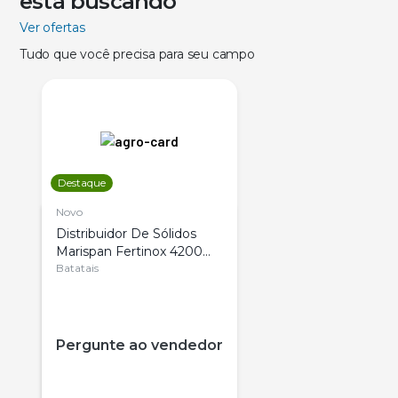
está buscando
Ver ofertas
Tudo que você precisa para seu campo
Destaque
Novo
Distribuidor De Sólidos
Marispan Fertinox 4200
Citrus
Batatais
Pergunte ao vendedor