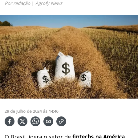
Por redação
|
Agrofy News
29
de
Julho
de
2024
ás
14:46
O Brasil lidera o setor de
fintechs na América