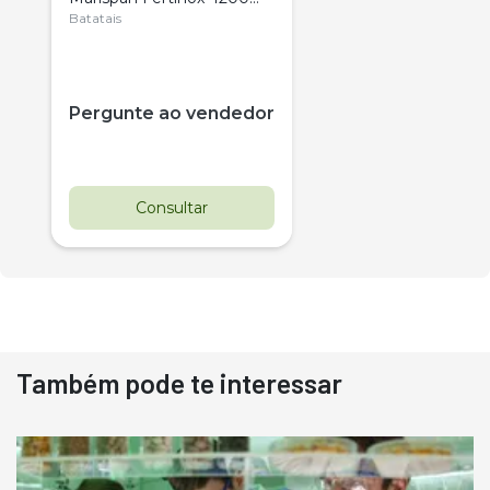
Citrus
Batatais
Pergunte ao vendedor
Consultar
Também pode te interessar
Destaque
Usado
Pá Carregadeira Cat 966
Ano 1987