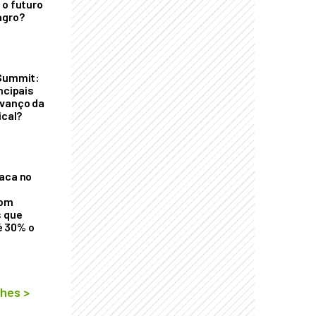
 o futuro
agro?
 Summit:
ncipais
avanço da
ical?
aca no
com
s que
 30% o
lhes
>