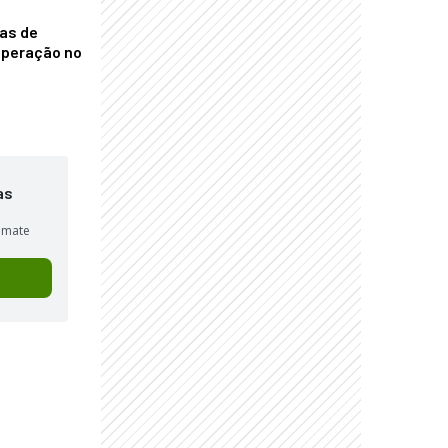
nas de
operação no
as
sumate