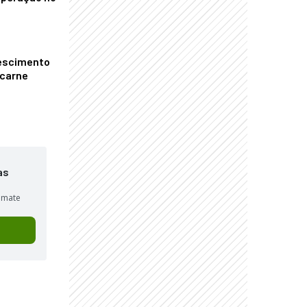
escimento
 carne
as
sumate