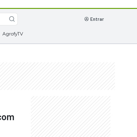
entrar
AgrofyTV
 com