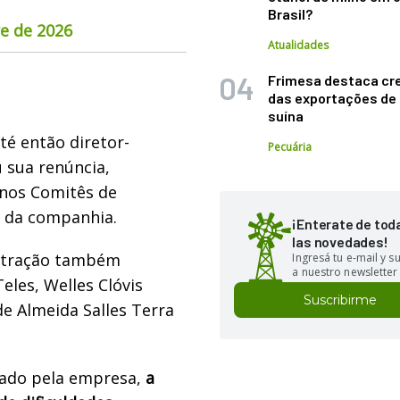
Brasil?
re de 2026
Atualidades
Frimesa destaca cr
das exportações de
suína
té então diretor-
Pecuária
 sua renúncia,
 nos Comitês de
s da companhia.
¡Enterate de tod
las novedades!
stração também
Ingresá tu e-mail y 
a nuestro newsletter
eles, Welles Clóvis
Suscribirme
de Almeida Salles Terra
ado pela empresa,
a