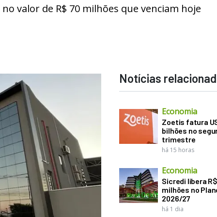
no valor de R$ 70 milhões que venciam hoje
Notícias relaciona
Economia
Zoetis fatura U
bilhões no seg
trimestre
há 15 horas
Economia
Sicredi libera R
milhões no Plan
2026/27
há 1 dia