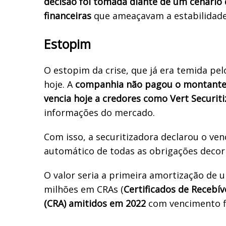
decisão foi tomada diante de um cenário 
financeiras
que ameaçavam a estabilidade
Estopim
O estopim da crise, que já era temida pe
hoje. A
companhia não pagou o montante 
vencia hoje a credores como Vert Securit
informações do mercado.
Com isso, a securitizadora declarou o ve
automático de todas as obrigações decor
O valor seria a primeira amortização de u
milhões em CRAs (
Certificados de Recebí
(CRA) amitidos em 2022
com vencimento f