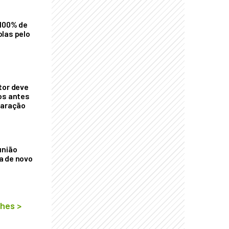
 100% de
las pelo
tor deve
os antes
laração
união
a de novo
lhes
>