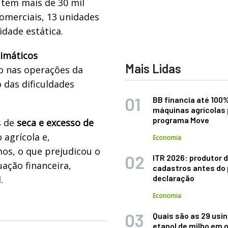
 tem mais de 30 mil
comerciais, 13 unidades
idade estática.
limáticos
Mais Lidas
o nas operações da
 das dificuldades
BB financia até 100
máquinas agrícolas 
programa Move
s de
seca e excesso de
 agrícola e,
Economia
s, o que prejudicou o
ITR 2026: produtor d
uação financeira,
cadastros antes do 
declaração
.
Economia
Quais são as 29 usi
etanol de milho em 