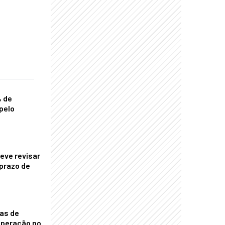
% de
pelo
eve revisar
prazo de
nas de
operação no