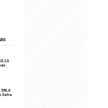
das
S$ 2,5
undo
$ 385,9
o Safra