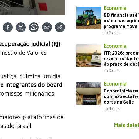
Economia
BB financia até
máquinas agríco
programa Move
há 2 dias
ecuperação judicial (RJ)
Economia
missão de Valores
ITR 2026: produ
revisar cadastr
do prazo de dec
há 3 dias
justiça, culmina um dia
Economia
de integrantes do board
Copom inicia re
omissos milionários
com expectativ
corte na Selic
há 4 dias
maiores plataformas de
Mais deta
as do Brasil.