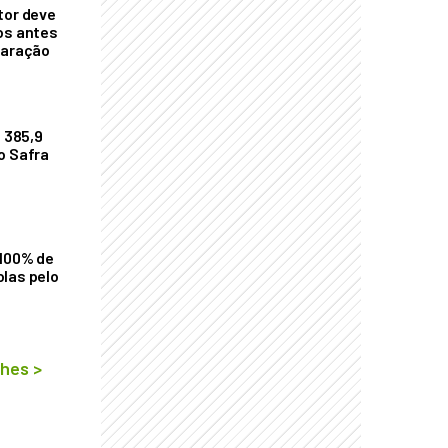
tor deve
os antes
laração
$ 385,9
o Safra
 100% de
las pelo
lhes
>