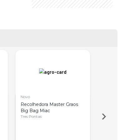
Novo
Novo
Recolhedora Master Graos
Grade Super Pei
Big Bag Miac
Tres Pontas
Tres Pontas