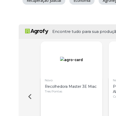
Recuperação judicial
Economia
Agrone
Encontre tudo para sua produç
Novo
N
últipla Stara
Recolhedora Master 3E Miac
P
r 3570 Ano 2013
Tres Pontas
A
a
C