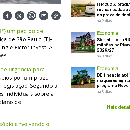
ITR 2026: produ
revisar cadastr
do prazo de dec
há 2 dias
1º) um pedido de
Economia
iça de São Paulo (TJ-
Sicredi libera R
milhões no Plan
ng e Fictor Invest. A
2026/27
es.
há 3 dias
Economia
 de urgência para
BB financia até
ueios por um prazo
máquinas agríco
a legislação. Segundo a
programa Move
há 3 dias
s individuais sobre a
plano de
Mais deta
pisódio envolvendo o