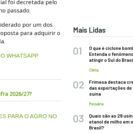
ial foi decretada pelo
no passado.
liderado por um dos
Mais Lidas
oposta para adquirir o
a.
O que é ciclone bom
Entenda o fenômeno
 NO WHATSAPP
atingir o Sul do Brasi
Clima
Frimesa destaca cr
das exportações de
fra 2026/27?
suína
Pecuária
Quais são as 29 usi
S PARA O AGRO NO
etanol de milho em 
Brasil?