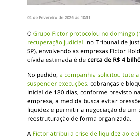
02
de
Fevereiro
de
2026
ás
10:31
O
Grupo Fictor protocolou no domingo (
recuperação judicial
no Tribunal de Just
SP), envolvendo as empresas Fictor Holdi
dívida estimada é de
cerca de R$ 4 bilhõ
No pedido,
a companhia solicitou tutela
suspender execuções
, cobranças e bloq
inicial de 180 dias, conforme previsto n
empresa, a medida busca evitar pressõe
liquidez e permitir a negociação de um 
reestruturação de forma organizada.
A
Fictor atribui a crise de liquidez ao e