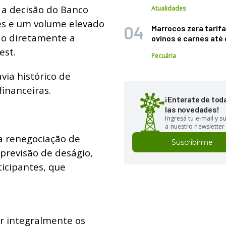
 a decisão do Banco
Atualidades
es e um volume elevado
Marrocos zera tarifa
ado diretamente a
ovinos e carnes at
est.
Pecuária
via histórico de
inanceiras.
¡Enterate de tod
las novedades!
Ingresá tu e-mail y 
a nuestro newsletter
 a renegociação de
Suscribirme
previsão de deságio,
ticipantes, que
ar integralmente os