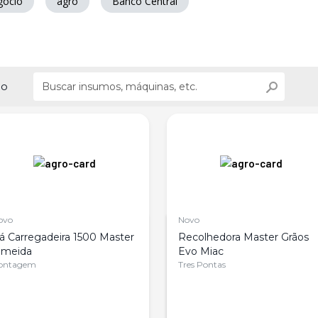
gócio
agro
Banco Central
ão
ovo
Novo
á Carregadeira 1500 Master
Recolhedora Master Grãos
lmeida
Evo Miac
ontagem
Tres Pontas