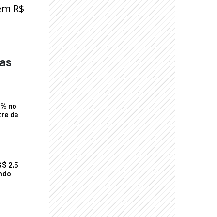
 em R$
das
2% no
tre de
S$ 2,5
undo