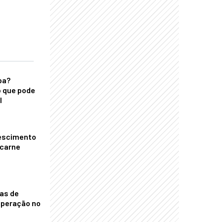
ba?
 que pode
l
escimento
 carne
nas de
operação no