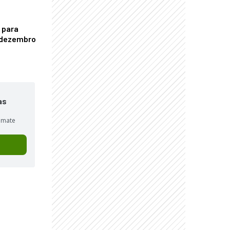
 para
é dezembro
as
sumate