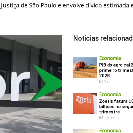
 Justiça de São Paulo e envolve dívida estimada
Notícias relaciona
Economia
PIB do agro cai 
primeiro trimes
2026
há 2 dias
Economia
Zoetis fatura U
bilhões no seg
trimestre
há 2 dias
Economia