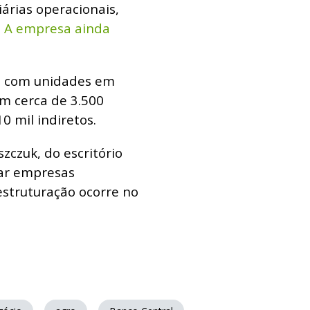
iárias operacionais,
.
A empresa ainda
A., com unidades em
ém cerca de 3.500
 mil indiretos.
czuk, do escritório
var empresas
struturação ocorre no