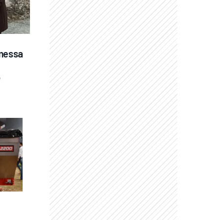
messa 
o