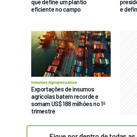
que define um plantio 
presidê
eficiente no campo
e defi
Insumos Agropecuários
Exportações de insumos 
agrícolas batem recorde e 
somam US$ 188 milhões no 1º 
trimestre
Fique por dentro de todas as