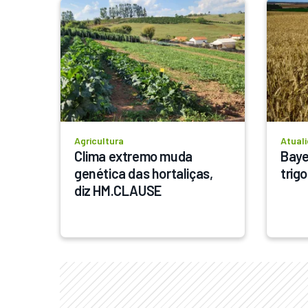
Agricultura
Atual
Clima extremo muda 
Baye
genética das hortaliças, 
trig
diz HM.CLAUSE