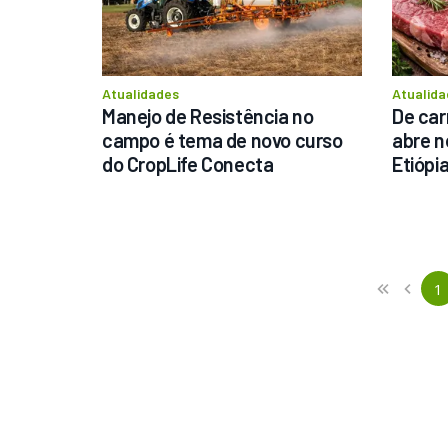
Atualidades
Atualida
Manejo de Resistência no 
De car
campo é tema de novo curso 
abre n
do CropLife Conecta
Etiópia
Previous
First
1
«
‹
(