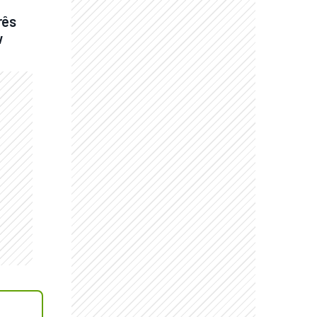
ês 
w