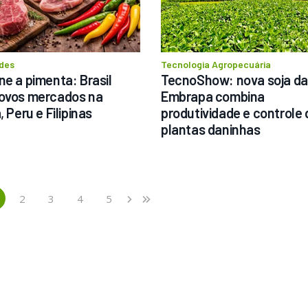
des
Tecnologia Agropecuária
ne a pimenta: Brasil 
TecnoShow: nova soja da 
ovos mercados na 
Embrapa combina 
, Peru e Filipinas
produtividade e controle d
plantas daninhas
2
3
4
5
›
»
current)
Next
Last