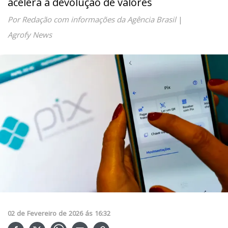
acelera a devolução de valores
Por Redação com informações da Agência Brasil
|
Agrofy News
02
de
Fevereiro
de
2026
ás
16:32