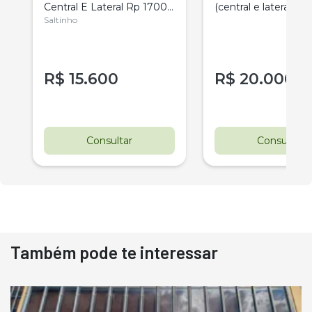
Central E Lateral Rp 1700-
(central e lateral) B
Baldan
Saltinho
RPDL 3000
R$
15.600
R$
20.000
Consultar
Consultar
Também pode te interessar