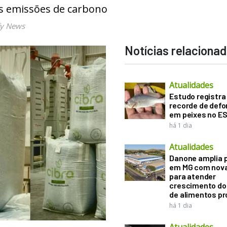
as emissões de carbono
fy News
Notícias relaciona
Atualidades
Estudo registra
recorde de def
em peixes no E
há 1 dia
Atualidades
Danone amplia 
em MG com nova
para atender
crescimento d
de alimentos pr
há 1 dia