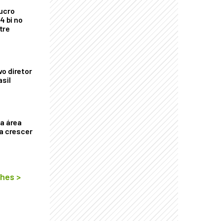
ucro
4 bi no
tre
o diretor
asil
ça área
ta crescer
lhes
>