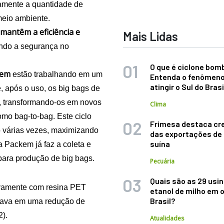
vamente a quantidade de
 meio ambiente.
mantêm a eficiência e
Mais Lidas
indo a segurança no
O que é ciclone bom
kem
estão trabalhando em um
Entenda o fenômeno
atingir o Sul do Brasi
, após o uso, os big bags de
, transformando-os em novos
Clima
mo bag-to-bag. Este ciclo
Frimesa destaca cr
o várias vezes, maximizando
das exportações de
suína
a Packem já faz a coleta e
 para produção de big bags.
Pecuária
Quais são as 29 usi
sivamente com resina PET
etanol de milho em 
Brasil?
ultava em uma redução de
).
Atualidades