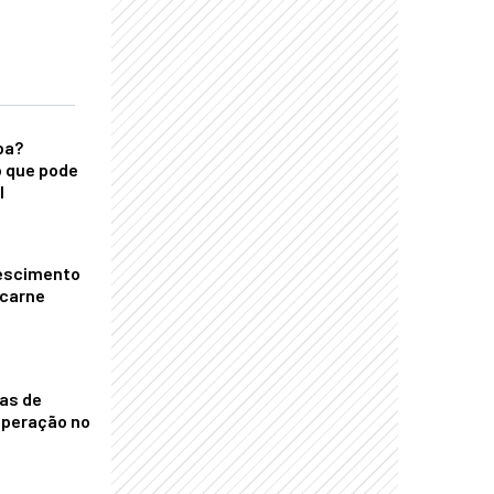
ba?
 que pode
l
escimento
 carne
nas de
operação no