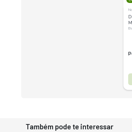
N
D
M
C
Ba
P
Também pode te interessar
D