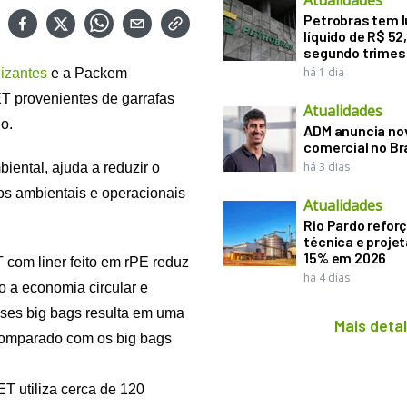
Atualidades
Petrobras tem l
líquido de R$ 52,
segundo trimes
há 1 dia
lizantes
e a Packem
ET provenientes de garrafas
Atualidades
do.
ADM anuncia nov
comercial no Br
há 3 dias
biental, ajuda a reduzir o
ios ambientais e operacionais
Atualidades
Rio Pardo refor
técnica e proje
15% em 2026
com liner feito em rPE reduz
há 4 dias
 a economia circular e
sses big bags resulta em uma
Mais deta
omparado com os big bags
T utiliza cerca de 120