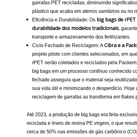
garrafas PET recicladas, diminuindo significati
plástico que acaba em aterros sanitários ou no
big bags de rPET 
Eficiência e Durabilidade: Os
durabilidade dos modelos tradicionais
, garant
transporte e armazenamento dos fertilizantes.
Cibra e a Pac
Ciclo Fechado de Reciclagem: A
projeto piloto com clientes selecionados, em que
rPET serão coletados e reciclados pela Packem
big bags em um processo contínuo conhecido co
fechado assegura que o material seja reutilizad
sua vida útil e minimizando o desperdício. Hoje 
reciclagem de garrafas as transforma em flakes
Até 2023, a produção de big bags era feita exclu
reciclada e liners de resina PE virgem, o que res
cerca de 50% nas emissões de gás carbônico (CO2