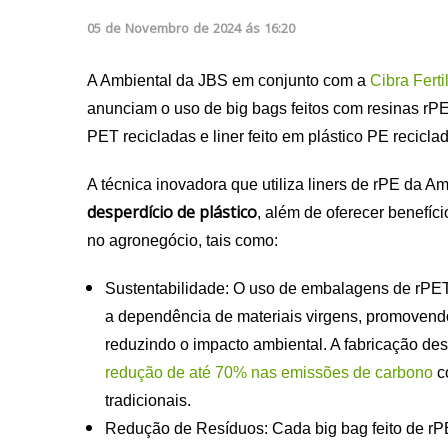
05
de
Novembro
de
2024
ás
16:20
A Ambiental da JBS em conjunto com a
Cibra Ferti
anunciam o uso de big bags feitos com resinas rP
PET recicladas e liner feito em plástico PE recicla
A técnica inovadora que utiliza liners de rPE da Am
desperdício de plástico
, além de oferecer benefíc
no agronegócio, tais como:
Sustentabilidade: O uso de embalagens de rPET 
a dependência de materiais virgens, promovendo
reduzindo o impacto ambiental. A fabricação de
redução de até 70% nas emissões de carbono
c
tradicionais.
Redução de Resíduos: Cada big bag feito de rPE