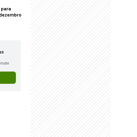
 para
é dezembro
as
sumate