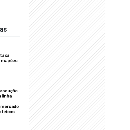
das
 taxa
ormações
S
produção
 linha
o mercado
oteicos