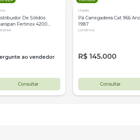
ovo
Usado
istribuidor De Sólidos
Pá Carregadeira Cat 966 An
arispan Fertinox 4200
1987
itrus
tatais
Londrina
R$
145.000
ergunte ao vendedor
Consultar
Consultar
estaque
Destaque