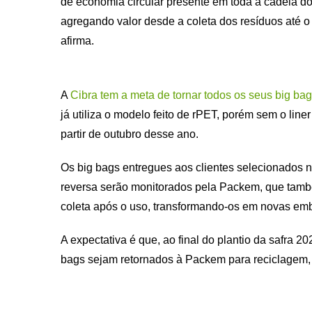
de economia circular presente em toda a cadeia 
agregando valor desde a coleta dos resíduos até o
afirma.
A
Cibra tem a meta de tornar todos os seus big bag
já utiliza o modelo feito de rPET, porém sem o line
partir de outubro desse ano.
Os big bags entregues aos clientes selecionados no 
reversa serão monitorados pela Packem, que tamb
coleta após o uso, transformando-os em novas em
A expectativa é que, ao final do plantio da safra 2
bags sejam retornados à Packem para reciclagem, 