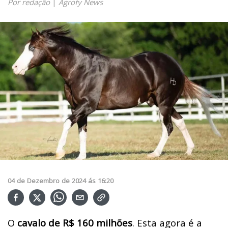
Por redação
|
Agrofy News
04
de
Dezembro
de
2024
ás
16:20
O
cavalo de R$ 160 milhões
. Esta agora é a