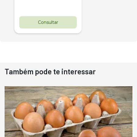
Consultar
Também pode te interessar
Destaque
Usado
Pá Carregadeira Cat 966
Ano 1987
Londrina
R$
145.000