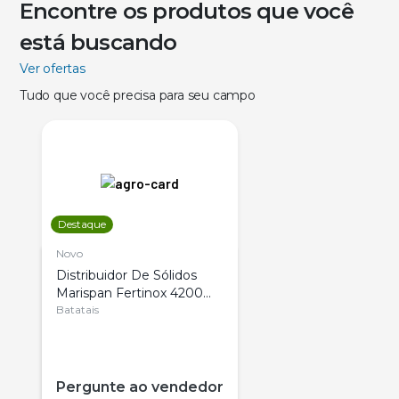
Encontre os produtos que você
está buscando
Ver ofertas
Tudo que você precisa para seu campo
Destaque
Novo
Distribuidor De Sólidos
Marispan Fertinox 4200
Citrus
Batatais
Pergunte ao vendedor