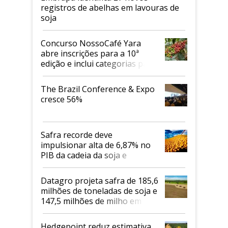
registros de abelhas em lavouras de
soja
Concurso NossoCafé Yara
abre inscrições para a 10ª
edição e inclui categorias para
cafés Canephora
The Brazil Conference & Expo
cresce 56%
Safra recorde deve
impulsionar alta de 6,87% no
PIB da cadeia da soja e
biodiesel em 2026
Datagro projeta safra de 185,6
milhões de toneladas de soja e
147,5 milhões de milho em
2026/27
Hedgepoint reduz estimativa