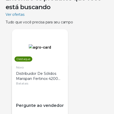
está buscando
Ver ofertas
Tudo que você precisa para seu campo
Destaque
Novo
Distribuidor De Sólidos
Marispan Fertinox 4200
Citrus
Batatais
Pergunte ao vendedor