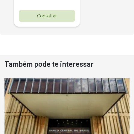
Consultar
Também pode te interessar
Destaque
Usado
Pá Carregadeira Cat 966
Ano 1987
Londrina
R$
145.000