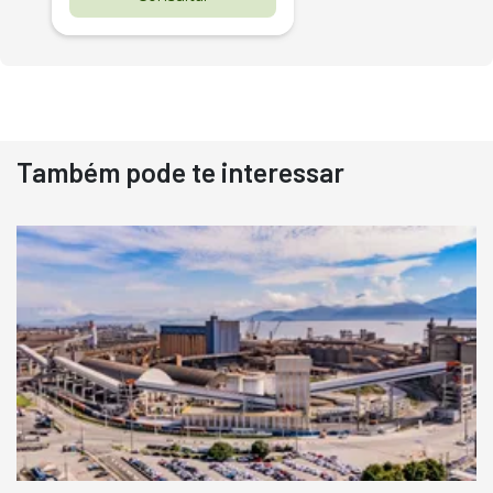
Também pode te interessar
Destaque
Usado
Pá Carregadeira Cat 966
Ano 1987
Londrina
R$
145.000
Consultar