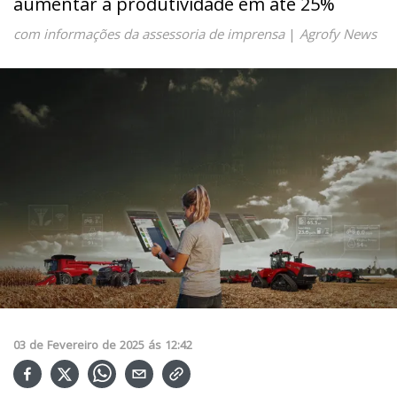
aumentar a produtividade em até 25%
com informações da assessoria de imprensa
|
Agrofy News
03
de
Fevereiro
de
2025
ás
12:42