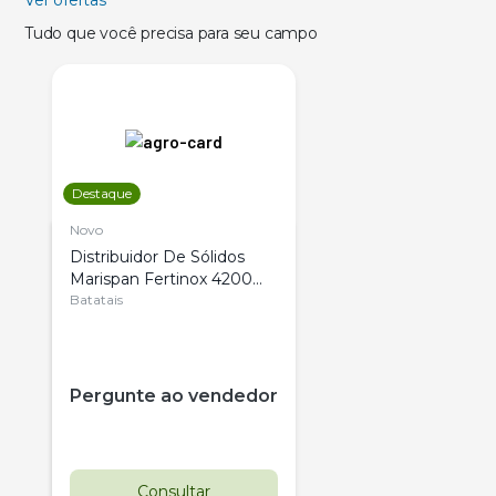
Tudo que você precisa para seu campo
Destaque
Novo
Distribuidor De Sólidos
Marispan Fertinox 4200
Citrus
Batatais
Pergunte ao vendedor
Consultar