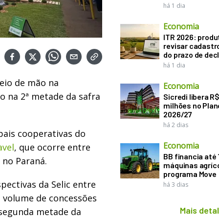
há 1 dia
Economia
ITR 2026: produ
revisar cadastr
do prazo de dec
há 1 dia
reio de mão na
Economia
o na 2ª metade da safra
Sicredi libera R
milhões no Plan
2026/27
há 2 dias
ipais cooperativas do
Economia
avel
, que ocorre entre
BB financia até
, no Paraná.
máquinas agríco
programa Move
pectivas da Selic entre
há 3 dias
o volume de concessões
Mais deta
a segunda metade da