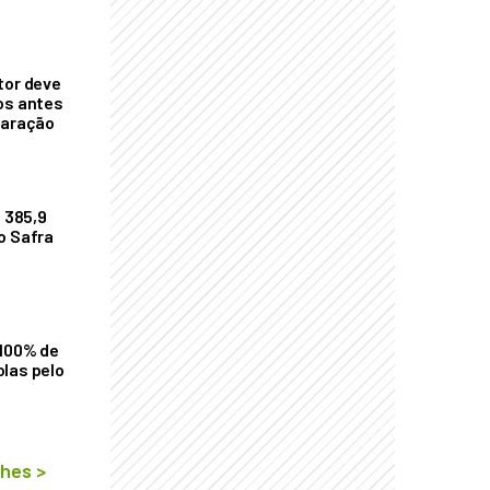
tor deve
os antes
laração
$ 385,9
o Safra
 100% de
las pelo
lhes
>