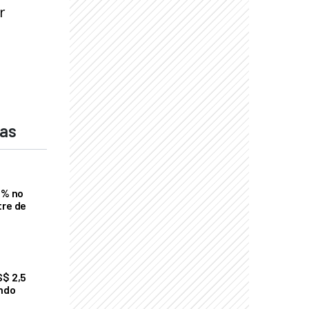
r
das
2% no
tre de
S$ 2,5
undo