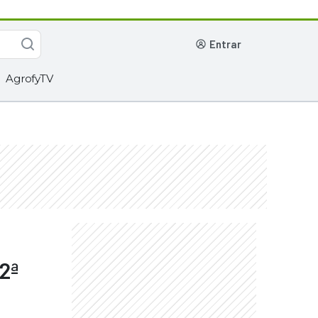
entrar
AgrofyTV
2ª