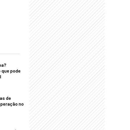
ba?
 que pode
l
nas de
operação no