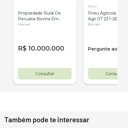
Novo
Propriedade Rural De
Pneu Agrícola Culto
Pecuária Bovina Em
Agri 07 23.1-26TL 1
Pernambuco
Maraial
Barueri
R$
10.000.000
r
Pergunte ao ve
Consultar
Consultar
Também pode te interessar