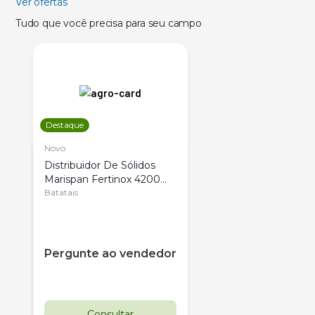
Ver ofertas
Tudo que você precisa para seu campo
Destaque
Novo
Distribuidor De Sólidos
Marispan Fertinox 4200
Citrus
Batatais
Pergunte ao vendedor
Consultar