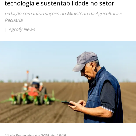
tecnologia e sustentabilidade no setor
redação com informações do Ministério da Agricultura e
Pecuária
|
Agrofy News
11
de
Fevereiro
de
2025
ás
16:16