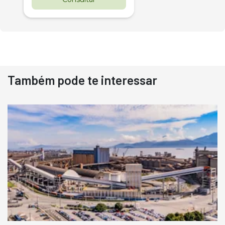
Também pode te interessar
Destaque
Usado
Pá Carregadeira Cat 966
Ano 1987
Londrina
R$
145.000
Consultar