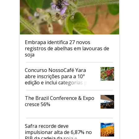
Embrapa identifica 27 novos
registros de abelhas em lavouras de
soja
Concurso NossoCafé Yara
abre inscrições para a 10ª
edição e inclui categorias para
cafés Canephora
The Brazil Conference & Expo
cresce 56%
Safra recorde deve
impulsionar alta de 6,87% no
PIB da cadeia da soja e