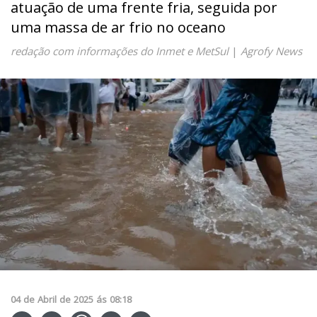
atuação de uma frente fria, seguida por
uma massa de ar frio no oceano
redação com informações do Inmet e MetSul
|
Agrofy News
04
de
Abril
de
2025
ás
08:18