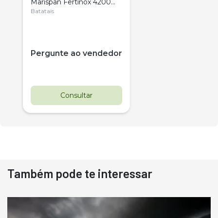
Marispan Fertinox 4200
Citrus
Batatais
Pergunte ao vendedor
Consultar
Também pode te interessar
Destaque
Usado
Pá Carregadeira Cat 966