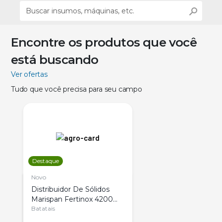
Encontre os produtos que você
está buscando
Ver ofertas
Tudo que você precisa para seu campo
Destaque
Novo
Distribuidor De Sólidos
Marispan Fertinox 4200
Citrus
Batatais