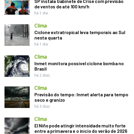
SP instala Gabinete de Crise com previsão
de ventos de até 100 km/h
há 1 dia
Clima
Ciclone extratropical leva temporais ao Sul
nesta quarta
há 1 dia
Clima
Inmet monitora possível ciclone bomba no
Brasil
há 2 dias
Clima
Previsão do tempo: Inmet alerta para tempo
seco e granizo
há 3 dias
Clima
El Niño pode atingir intensidade muito forte
entre a primavera e o início do verão de 2026