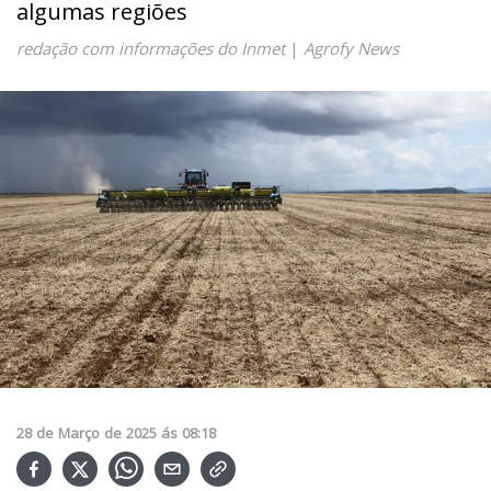
algumas regiões
redação com informações do Inmet
|
Agrofy News
28
de
Março
de
2025
ás
08:18