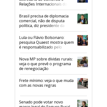
Relações Internacionais do
Mapa
Brasil precisa de diplomacia
comercial, não de disputa
política, diz presidente da
Faesp
Lula ou Flávio Bolsonaro:
pesquisa Quaest mostra quem
é responsabilizado pelo
tarifaço dos EUA
Nova MP sobre dívidas rurais:
veja o que prevê o programa
de renegociação
Frete mínimo: veja o que muda
com as novas regras
Senado pode votar novo
marco legal do Seguro Rural