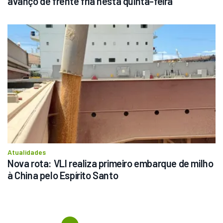
avanço de frente fria nesta quinta-feira
Atualidades
Nova rota: VLI realiza primeiro embarque de milho 
à China pelo Espírito Santo
Previous
First