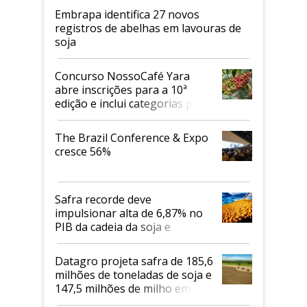
Embrapa identifica 27 novos
registros de abelhas em lavouras de
soja
Concurso NossoCafé Yara
abre inscrições para a 10ª
edição e inclui categorias para
cafés Canephora
The Brazil Conference & Expo
cresce 56%
Safra recorde deve
impulsionar alta de 6,87% no
PIB da cadeia da soja e
biodiesel em 2026
Datagro projeta safra de 185,6
milhões de toneladas de soja e
147,5 milhões de milho em
2026/27