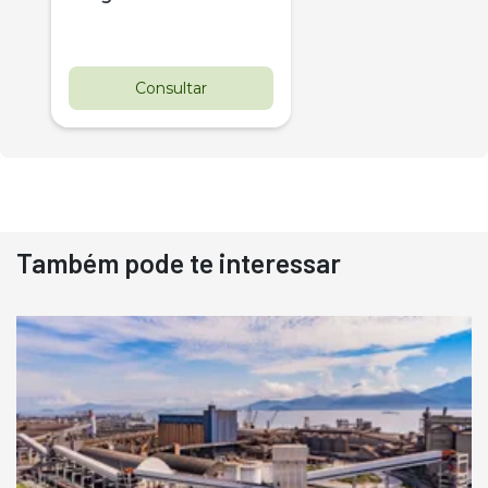
Consultar
Também pode te interessar
Destaque
Usado
Pá Carregadeira Cat 966
Ano 1987
Londrina
R$
145.000