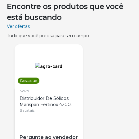
Encontre os produtos que você
está buscando
Ver ofertas
Tudo que você precisa para seu campo
Destaque
Novo
Distribuidor De Sólidos
Marispan Fertinox 4200
Citrus
Batatais
Pergunte ao vendedor