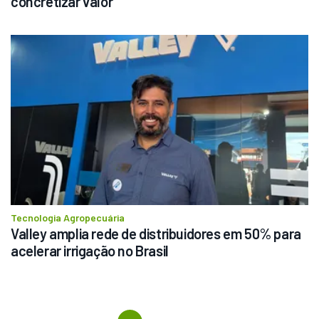
concretizar valor
Tecnologia Agropecuária
Valley amplia rede de distribuidores em 50% para 
acelerar irrigação no Brasil
Previous
First