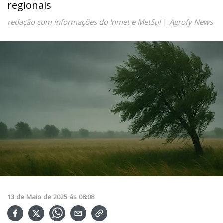
regionais
redação com informações do Inmet e MetSul
|
Agrofy News
13
de
Maio
de
2025
ás
08:08