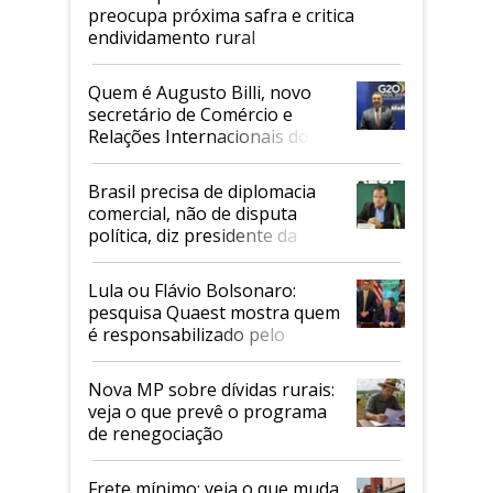
preocupa próxima safra e critica
endividamento rural
Quem é Augusto Billi, novo
secretário de Comércio e
Relações Internacionais do
Mapa
Brasil precisa de diplomacia
comercial, não de disputa
política, diz presidente da
Faesp
Lula ou Flávio Bolsonaro:
pesquisa Quaest mostra quem
é responsabilizado pelo
tarifaço dos EUA
Nova MP sobre dívidas rurais:
veja o que prevê o programa
de renegociação
Frete mínimo: veja o que muda