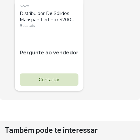
Novo
Distribuidor De Sólidos
Marispan Fertinox 4200
Citrus
Batatais
Pergunte ao vendedor
Consultar
Também pode te interessar
Destaque