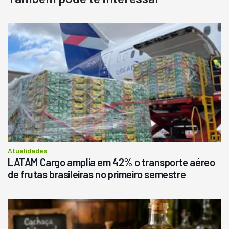
Destaque
Usado
Pá Carregadeira Cat 966
Ano 1987
Londrina
R$
145.000
Consultar
Atualidades
LATAM Cargo amplia em 42% o transporte aéreo
de frutas brasileiras no primeiro semestre