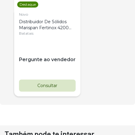
Destaque
Novo
Distribuidor De Sólidos
Marispan Fertinox 4200
Citrus
Batatais
Pergunte ao vendedor
Consultar
Também pode te interessar