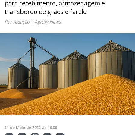
para recebimento, armazenagem e
transbordo de grãos e farelo
Por redação
|
Agrofy News
21
de
Maio
de
2025
ás
16:06