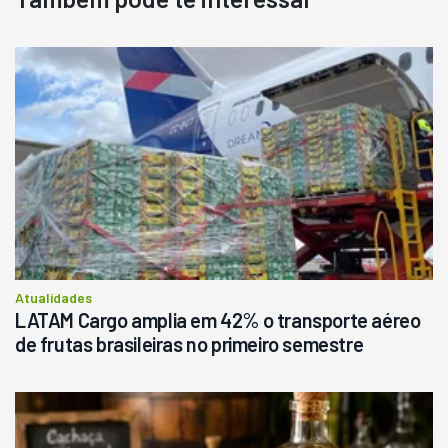
Destaque
Usado
Pá Carregadeira Cat 966
Ano 1987
Londrina
R$
145.000
Consultar
Atualidades
LATAM Cargo amplia em 42% o transporte aéreo
de frutas brasileiras no primeiro semestre