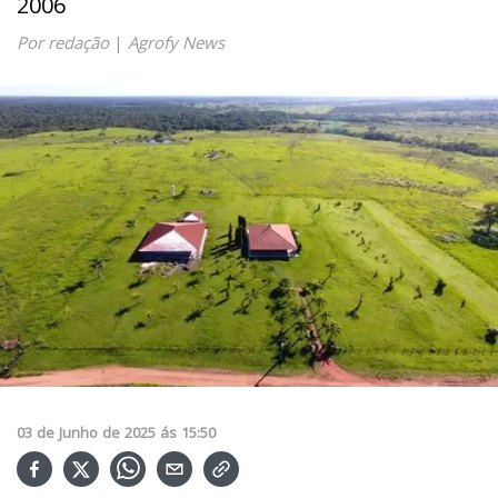
2006
Por redação
|
Agrofy News
03
de
Junho
de
2025
ás
15:50