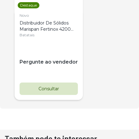
Destaque
Novo
Distribuidor De Sólidos
Marispan Fertinox 4200
Citrus
Batatais
Pergunte ao vendedor
Consultar
Também pode te interessar