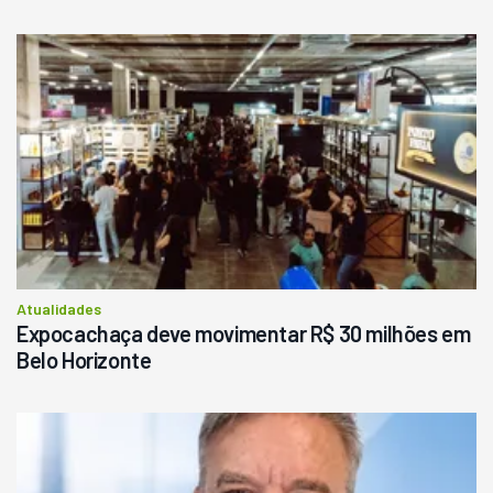
Usado
Pá Carregadeira Cat 966
Ano 1987
Londrina
R$
145.000
Consultar
Atualidades
Expocachaça deve movimentar R$ 30 milhões em
Belo Horizonte