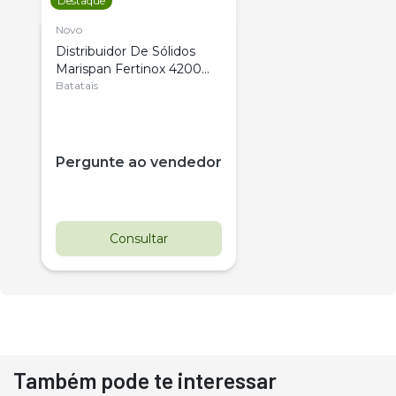
Destaque
Novo
Distribuidor De Sólidos
Marispan Fertinox 4200
Citrus
Batatais
Pergunte ao vendedor
Consultar
Também pode te interessar
Destaque